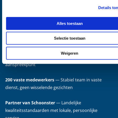
Meijer Multicleaning?
Details to
75+ jaar lokale ervaring
— Al generaties actief in de
Alles toestaan
regio met kennis van alle wooncomplextypen, van
naoorlogse bouw tot moderne nieuwbouw
Selectie toestaan
Alles in eigen beheer
— Van klein onderhoud tot
Weigeren
hogedrukreiniging onder één dak, één
aanspreekpunt
200 vaste medewerkers
— Stabiel team in vaste
dienst, geen wisselende gezichten
Partner van Schoonster
— Landelijke
kwaliteitsstandaarden met lokale, persoonlijke