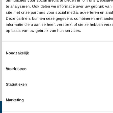
om functies voor social media te bieden en om ons websitev
regelmatige reiniging vereisen, en bewoners met
te analyseren. Ook delen we informatie over uw gebruik van
hoge verwachtingen. Onze specialisten weten hoe ze
site met onze partners voor social media, adverteren en ana
Deze partners kunnen deze gegevens combineren met ande
hier efficiënt en vakkundig werken.
informatie die u aan ze heeft verstrekt of die ze hebben ver
op basis van uw gebruik van hun services.
Vrijblijvende offerte aanvragen
Toestemmingsselectie
Noodzakelijk
Voorkeuren
Statistieken
Marketing
Waarom kiezen voor