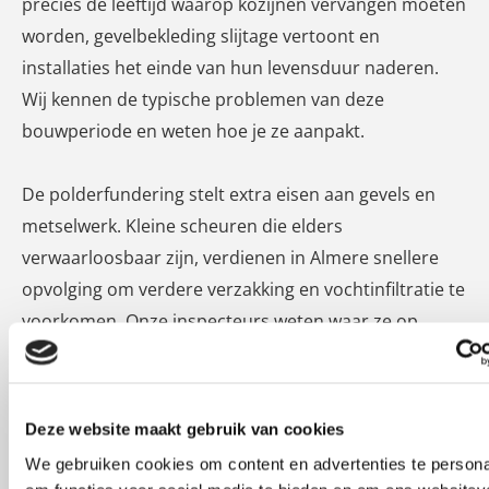
precies de leeftijd waarop kozijnen vervangen moeten
worden, gevelbekleding slijtage vertoont en
installaties het einde van hun levensduur naderen.
Wij kennen de typische problemen van deze
bouwperiode en weten hoe je ze aanpakt.
De polderfundering stelt extra eisen aan gevels en
metselwerk. Kleine scheuren die elders
verwaarloosbaar zijn, verdienen in Almere snellere
opvolging om verdere verzakking en vochtinfiltratie te
voorkomen. Onze inspecteurs weten waar ze op
moeten letten.
Nieuwere complexen in Almere Poort en Almere
Deze website maakt gebruik van cookies
Pampus kennen juist andere uitdagingen: moderne
We gebruiken cookies om content en advertenties te persona
maar kwetsbare installaties, grote glaspartijen die