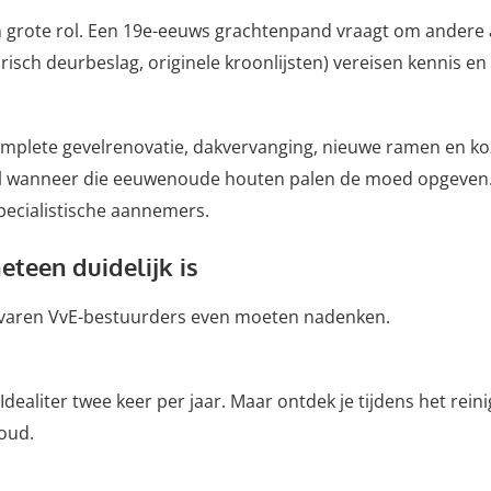
en grote rol. Een 19e-eeuws grachtenpand vraagt om ander
orisch deurbeslag, originele kroonlijsten) vereisen kennis 
complete gevelrenovatie, dakvervanging, nieuwe ramen en koz
 wanneer die eeuwenoude houten palen de moed opgeven. Di
ecialistische aannemers.
eteen duidelijk is
s ervaren VvE-bestuurders even moeten nadenken.
aliter twee keer per jaar. Maar ontdek je tijdens het reini
houd.