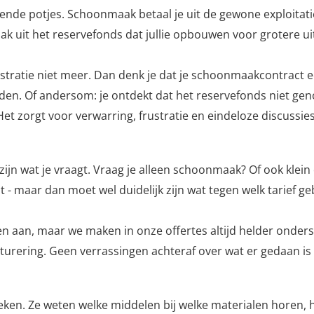
de potjes. Schoonmaak betaal je uit de gewone exploitatie
ak uit het reservefonds dat jullie opbouwen voor grotere u
inistratie niet meer. Dan denk je dat je schoonmaakcontract 
 worden. Of andersom: je ontdekt dat het reservefonds niet
 zorgt voor verwarring, frustratie en eindeloze discussie
 zijn wat je vraagt. Vraag je alleen schoonmaak? Of ook kl
- maar dan moet wel duidelijk zijn wat tegen welk tarief g
sten aan, maar we maken in onze offertes altijd helder on
cturering. Geen verrassingen achteraf over wat er gedaan i
eken. Ze weten welke middelen bij welke materialen horen, h