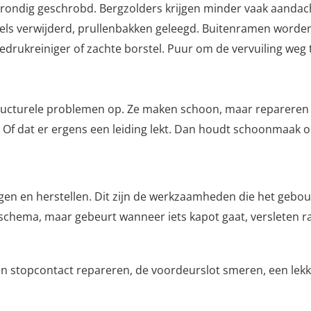
grondig geschrobd. Bergzolders krijgen minder vaak aanda
ls verwijderd, prullenbakken geleegd. Buitenramen worden t
drukreiniger of zachte borstel. Puur om de vervuiling weg 
ructurele problemen op. Ze maken schoon, maar repareren niet
jn. Of dat er ergens een leiding lekt. Dan houdt schoonmaak
gen en herstellen. Dit zijn de werkzaamheden die het gebou
hema, maar gebeurt wanneer iets kapot gaat, versleten r
een stopcontact repareren, de voordeurslot smeren, een le