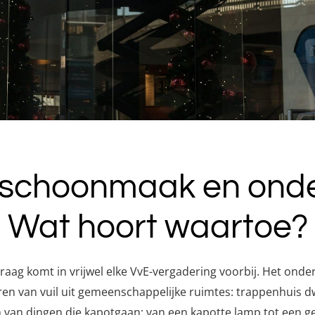
n schoonmaak en onder
Wat hoort waartoe?
ag komt in vrijwel elke VvE-vergadering voorbij. Het onders
n van vuil uit gemeenschappelijke ruimtes: trappenhuis dwe
an dingen die kapotgaan: van een kapotte lamp tot een gev